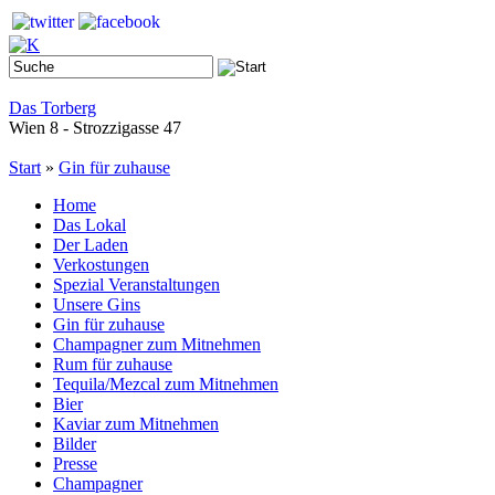
Das Torberg
Wien 8 - Strozzigasse 47
Start
»
Gin für zuhause
Home
Das Lokal
Der Laden
Verkostungen
Spezial Veranstaltungen
Unsere Gins
Gin für zuhause
Champagner zum Mitnehmen
Rum für zuhause
Tequila/Mezcal zum Mitnehmen
Bier
Kaviar zum Mitnehmen
Bilder
Presse
Champagner