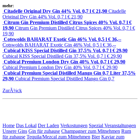
mehr:
Citadelle Original Dry Gin 44% Vol. 0,7 l € 21,90
Citadelle
Original Dry Gin 44% Vol. 0,7 l € 21,90
Citrum Gin Premium Distilled Citrus Spices 40% Vol. 0,7 l €
19,90
Citrum Gin Premium Distilled Citrus Spices 40% Vol. 0,7 l €
19,90
Cotswolds BAHARAT Exotic Gin 46% Vol. 0,5 l € 36,--
Cotswolds BAHARAT Exotic Gin 46% Vol. 0,5 l € 36,--
Cubical KISS Special Distilled Gin 37,5% Vol. 0,7 l € 29,90
Cubical KISS Special Distilled Gin 37,5% Vol. 0,7 l € 29,90
Cubical Premium London Dry Gin 40% Vol. 0,7 l € 29,90
Cubical Premium London Dry Gin 40% Vol. 0,7 l € 29,90
Cubical Premium Special Distilled Mango Gin 0,7 Liter 37,5%
29,90
Cubical Premium Special Distilled Mango Gin 0,7
ZurÃ¼ck
Home
Das Lokal
Der Laden
Verkostungen
Spezial Veranstaltungen
Unsere Gins
Gin für zuhause
Champagner zum Mitnehmen
Rum
für zuhause
Tequila/Mezcal zum Mitnehmen
Bier
Kaviar zum