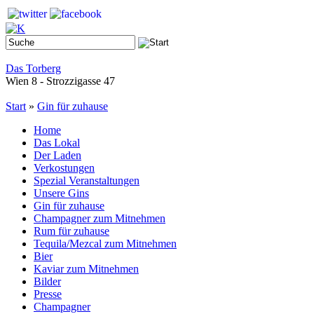
Das Torberg
Wien 8 - Strozzigasse 47
Start
»
Gin für zuhause
Home
Das Lokal
Der Laden
Verkostungen
Spezial Veranstaltungen
Unsere Gins
Gin für zuhause
Champagner zum Mitnehmen
Rum für zuhause
Tequila/Mezcal zum Mitnehmen
Bier
Kaviar zum Mitnehmen
Bilder
Presse
Champagner