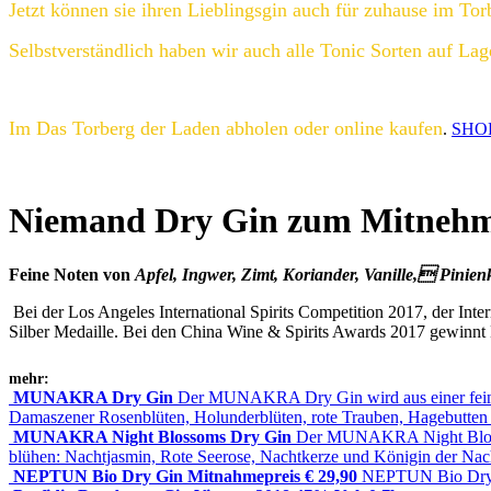
Jetzt können sie ihren Lieblingsgin auch für zuhause im Tor
Selbstverständlich haben wir auch alle Tonic Sorten auf Lag
Im Das Torberg der Laden abholen oder online kaufen
.
SHOP
Niemand Dry Gin zum Mitnehm
Feine Noten von
Apfel, Ingwer, Zimt, Koriander, Vanille, Pinie
Bei der Los Angeles International Spirits Competition 2017, der In
Silber Medaille. Bei den China Wine & Spirits Awards 2017 gewinn
mehr:
MUNAKRA Dry Gin
Der MUNAKRA Dry Gin wird aus einer feinen
Damaszener Rosenblüten, Holunderblüten, rote Trauben, Hagebutten
MUNAKRA Night Blossoms Dry Gin
Der MUNAKRA Night Blossoms
blühen: Nachtjasmin, Rote Seerose, Nachtkerze und Königin der Nach
NEPTUN Bio Dry Gin Mitnahmepreis € 29,90
NEPTUN Bio Dry Gi