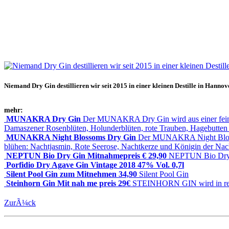
Niemand Dry Gin destillieren wir seit 2015 in einer kleinen Destille in Hannov
mehr:
MUNAKRA Dry Gin
Der MUNAKRA Dry Gin wird aus einer feinen
Damaszener Rosenblüten, Holunderblüten, rote Trauben, Hagebutten
MUNAKRA Night Blossoms Dry Gin
Der MUNAKRA Night Blossoms
blühen: Nachtjasmin, Rote Seerose, Nachtkerze und Königin der Nach
NEPTUN Bio Dry Gin Mitnahmepreis € 29,90
NEPTUN Bio Dry Gi
Porfidio Dry Agave Gin Vintage 2018 47% Vol. 0,7l
Silent Pool Gin zum Mitnehmen 34,90
Silent Pool Gin
Steinhorn Gin Mit ­nah ­me ­preis 29€
STEINHORN GIN wird in reiner
ZurÃ¼ck