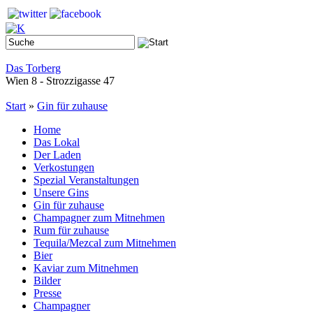
Das Torberg
Wien 8 - Strozzigasse 47
Start
»
Gin für zuhause
Home
Das Lokal
Der Laden
Verkostungen
Spezial Veranstaltungen
Unsere Gins
Gin für zuhause
Champagner zum Mitnehmen
Rum für zuhause
Tequila/Mezcal zum Mitnehmen
Bier
Kaviar zum Mitnehmen
Bilder
Presse
Champagner