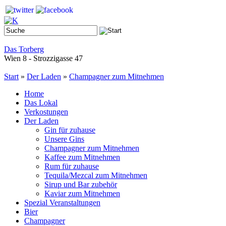
Das Torberg
Wien 8 - Strozzigasse 47
Start
»
Der Laden
»
Champagner zum Mitnehmen
Home
Das Lokal
Verkostungen
Der Laden
Gin für zuhause
Unsere Gins
Champagner zum Mitnehmen
Kaffee zum Mitnehmen
Rum für zuhause
Tequila/Mezcal zum Mitnehmen
Sirup und Bar zubehör
Kaviar zum Mitnehmen
Spezial Veranstaltungen
Bier
Champagner