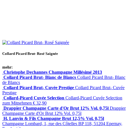
Collard Picard Brut- Rosé Saignée
mehr:
Christophe Dechannes Champagne Millésimé 2013
Collard Picard Brut- Blanc de Blancs
Collard Picard Brut- Blanc
de Blancs
Collard Picard Brut- Cuvée Prestige
Collard Picard Brut- Cuvée
Prestige
Collard-Picard Cuvée Selection
Collard-Picard Cuvée Selection
zum Mitnehmen € 32,90
Drappier Champagne Carte d'Or Brut 12% Vol. 0,75l
Drappier
Champagne Carte d'Or Brut 12% Vol. 0,75l
H. Lanvin & Fils Champagne Brut 12,5% Vol. 0,75l
Champagne Lombard, 1, rue des Côtelles BP 118, 51204 Epernay,