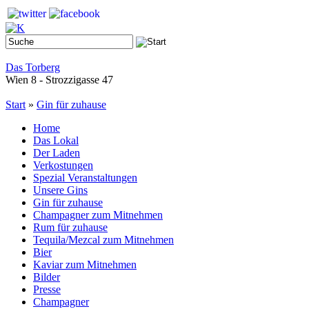
Das Torberg
Wien 8 - Strozzigasse 47
Start
»
Gin für zuhause
Home
Das Lokal
Der Laden
Verkostungen
Spezial Veranstaltungen
Unsere Gins
Gin für zuhause
Champagner zum Mitnehmen
Rum für zuhause
Tequila/Mezcal zum Mitnehmen
Bier
Kaviar zum Mitnehmen
Bilder
Presse
Champagner