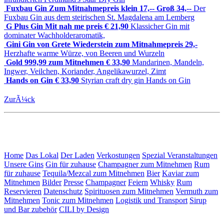
Fuxbau Gin Zum Mitnahmepreis klein 17,-- Groß 34,--
Der
Fuxbau Gin aus dem steirischen St. Magdalena am Lemberg
G Plus Gin Mit ­nah ­me ­preis € 21,90
Klassicher Gin mit
dominater Wachholderaromatik,
Gini Gin von Grete Wiederstein zum Mitnahmepreis 29,-
Herzhafte warme Würze, von Beeren und Wurzeln
Gold 999,99 zum Mitnehmen € 33,90
Mandarinen, Mandeln,
Ingwer, Veilchen, Koriander, Angelikawurzel, Zimt
Hands on Gin € 33,90
Styrian craft dry gin Hands on Gin
ZurÃ¼ck
Home
Das Lokal
Der Laden
Verkostungen
Spezial Veranstaltungen
Unsere Gins
Gin für zuhause
Champagner zum Mitnehmen
Rum
für zuhause
Tequila/Mezcal zum Mitnehmen
Bier
Kaviar zum
Mitnehmen
Bilder
Presse
Champagner
Feiern
Whisky
Rum
Reservieren
Datenschutz
Spirituosen zum Mitnehmen
Vermuth zum
Mitnehmen
Tonic zum Mitnehmen
Logistik und Transport
Sirup
und Bar zubehör
CILI by Design