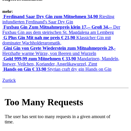
mehr:
Ferdinand Saar Dry Gin zum Mitnehmen 34,90
Riesling
infundierten Ferdinand's Saar Dry Gin
Fuxbau Gin Zum Mitnahmepreis klein 17,-- Groß 34,--
Der
Fuxbau Gin aus dem steirischen St. Magdalena am Lemberg
G Plus Gin Mit ­nah ­me ­preis € 21,90
Klassicher Gin mit
dominater Wachholderaromatik,
Gini Gin von Grete Wiederstein zum Mitnahmepreis 29,-
Herzhafte warme Würze, von Beeren und Wurzeln
Gold 999,99 zum Mitnehmen € 33,90
Mandarinen, Mandeln,
Ingwer, Veilchen, Koriander, Angelikawurzel, Zimt
Hands on Gin € 33,90
Styrian craft dry gin Hands on Gin
Zurück