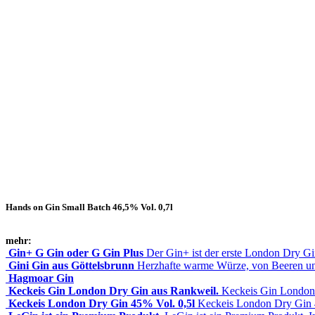
Hands on Gin Small Batch 46,5% Vol. 0,7l
mehr:
Gin+ G Gin oder G Gin Plus
Der Gin+ ist der erste London Dry G
Gini Gin aus Göttelsbrunn
Herzhafte warme Würze, von Beeren u
Hagmoar Gin
Keckeis Gin London Dry Gin aus Rankweil.
Keckeis Gin London
Keckeis London Dry Gin 45% Vol. 0,5l
Keckeis London Dry Gin 