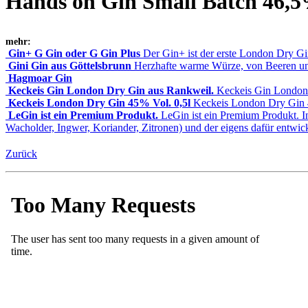
Hands on Gin Small Batch 46,5%
mehr:
Gin+ G Gin oder G Gin Plus
Der Gin+ ist der erste London Dry G
Gini Gin aus Göttelsbrunn
Herzhafte warme Würze, von Beeren u
Hagmoar Gin
Keckeis Gin London Dry Gin aus Rankweil.
Keckeis Gin London
Keckeis London Dry Gin 45% Vol. 0,5l
Keckeis London Dry Gin 
LeGin ist ein Premium Produkt.
LeGin ist ein Premium Produkt. I
Wacholder, Ingwer, Koriander, Zitronen) und der eigens dafür entwi
Zurück