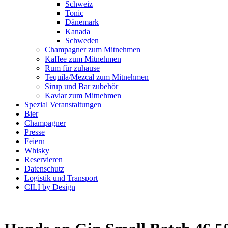
Schweiz
Tonic
Dänemark
Kanada
Schweden
Champagner zum Mitnehmen
Kaffee zum Mitnehmen
Rum für zuhause
Tequila/Mezcal zum Mitnehmen
Sirup und Bar zubehör
Kaviar zum Mitnehmen
Spezial Veranstaltungen
Bier
Champagner
Presse
Feiern
Whisky
Reservieren
Datenschutz
Logistik und Transport
CILI by Design