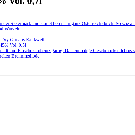
 Vol. 0,7l
in der Steiermark und startet bereits in ganz Österreich durch. So 
nd Wurzeln
 Dry Gin aus Rankweil.
45% Vol. 0,5l
nhalt und Flasche sind einzigartig. Das einmalige Geschmackserlebnis 
ckelten Brennmethode.