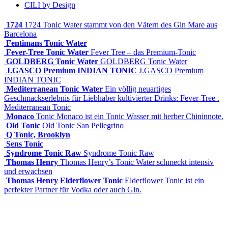
CILI by Design
1724
1724 Tonic Water stammt von den Vätern des Gin Mare aus
Barcelona
Fentimans Tonic Water
Fever-Tree Tonic Water
Fever Tree – das Premium-Tonic
GOLDBERG Tonic Water
GOLDBERG Tonic Water
J.GASCO Premium INDIAN TONIC
J.GASCO Premium
INDIAN TONIC
Mediterranean Tonic Water
Ein völlig neuartiges
Geschmackserlebnis für Liebhaber kultivierter Drinks: Fever-Tree .
Mediterranean Tonic
Monaco
Tonic Monaco ist ein Tonic Wasser mit herber Chininnote.
Old Tonic
Old Tonic San Pellegrino
Q Tonic, Brooklyn
Sens Tonic
Syndrome Tonic Raw
Syndrome Tonic Raw
Thomas Henry
Thomas Henry’s Tonic Water schmeckt intensiv
und erwachsen
Thomas Henry Elderflower Tonic
Elderflower Tonic ist ein
perfekter Partner für Vodka oder auch Gin.